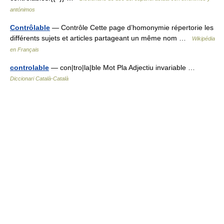
antónimos
Contrôlable
— Contrôle Cette page d’homonymie répertorie les
différents sujets et articles partageant un même nom …
Wikipédia
en Français
controlable
— con|tro|la|ble Mot Pla Adjectiu invariable …
Diccionari Català-Català