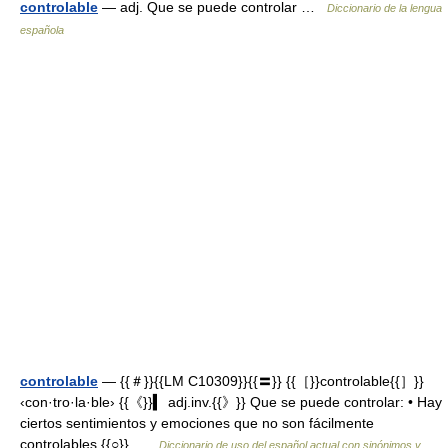
controlable
— adj. Que se puede controlar …
Diccionario de la lengua
española
controlable
— {{＃}}{{LM C10309}}{{〓}} {{［}}controlable{{］}}
‹con·tro·la·ble› {{《}}▍ adj.inv.{{》}} Que se puede controlar: • Hay
ciertos sentimientos y emociones que no son fácilmente
controlables.{{○}} …
Diccionario de uso del español actual con sinónimos y