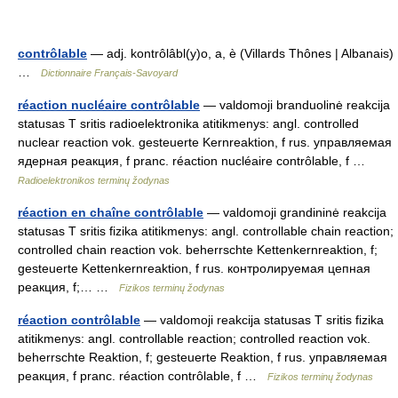
contrôlable
— adj. kontrôlâbl(y)o, a, è (Villards Thônes | Albanais)
…
Dictionnaire Français-Savoyard
réaction nucléaire contrôlable
— valdomoji branduolinė reakcija
statusas T sritis radioelektronika atitikmenys: angl. controlled
nuclear reaction vok. gesteuerte Kernreaktion, f rus. управляемая
ядерная реакция, f pranc. réaction nucléaire contrôlable, f …
Radioelektronikos terminų žodynas
réaction en chaîne contrôlable
— valdomoji grandininė reakcija
statusas T sritis fizika atitikmenys: angl. controllable chain reaction;
controlled chain reaction vok. beherrschte Kettenkernreaktion, f;
gesteuerte Kettenkernreaktion, f rus. контролируемая цепная
реакция, f;… …
Fizikos terminų žodynas
réaction contrôlable
— valdomoji reakcija statusas T sritis fizika
atitikmenys: angl. controllable reaction; controlled reaction vok.
beherrschte Reaktion, f; gesteuerte Reaktion, f rus. управляемая
реакция, f pranc. réaction contrôlable, f …
Fizikos terminų žodynas